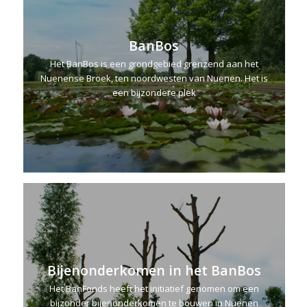
BanBos
Het BanBos is een grondgebied grenzend aan het
Nuenense Broek, ten noordwesten van Nuenen. Het is
een bijzondere plek
Bijenonderkomen in het BanBos
Het BanFonds heeft het initiatief genomen om een
bijzonder bijenonderkomen te bouwen in Nuenen