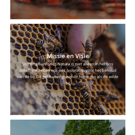
Missie en Visie
Stichting BanFonds Natura is niet alleen in het bos
actief. We zetten ons ook (vooral) in voor het behoud
van de bij. Dit geldt voor zowel de honingbij als de wilde
bij