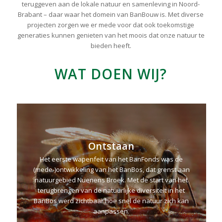
teruggeven aan de lokale natuur en samenleving in Noord-
Brabant – daar waar het domein van BanBouw is. Met diverse
projecten zorgen we er mede voor dat ook toekomstige
generaties kunnen genieten van het moois dat onze natuur te
bieden heeft.
WAT DOEN WIJ?
Ontstaan
Het eerste wapenfeit van het BanFonds was de
(mede-)ontwikkeling van het BanBos, dat grenst aan
natuurgebied Nuenens Broek. Met de start van het
terugbrengen van de natuurlijke diversiteit in het
BanBos werd zichtbaar hoe snel de natuur zich kan
aanpassen.