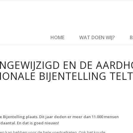
HOME
WAT DOEN WIJ?
B
ONGEWIJZIGD EN DE AARDH
TIONALE BIJENTELLING TE
e Bijentelling plaats. Dit jaar deden er meer dan 11.000 mensen
rdaantal. En dat is goed nieuws!
olgen kan hebben voor de hele voedselketen. Ook het koude