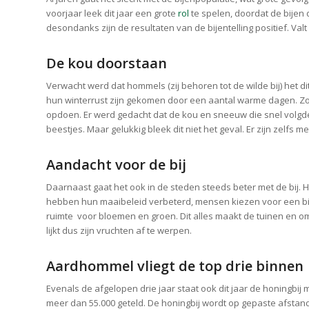
voorjaar leek dit jaar een grote
rol
te spelen, doordat de bijen
desondanks zijn de resultaten van de bijentelling positief. Va
De kou doorstaan
Verwacht werd dat hommels (zij behoren tot de wilde bij) het di
hun winterrust zijn gekomen door een aantal warme dagen. Zo
opdoen. Er werd gedacht dat de kou en sneeuw die snel volgd
beestjes. Maar gelukkig bleek dit niet het geval. Er zijn zelfs 
Aandacht voor de bij
Daarnaast gaat het ook in de steden steeds beter met de bij. 
hebben hun maaibeleid verbeterd, mensen kiezen voor een bij
ruimte voor bloemen en groen. Dit alles maakt de tuinen en o
lijkt dus zijn vruchten af te werpen.
Aardhommel vliegt de top drie binnen
Evenals de afgelopen drie jaar staat ook dit jaar de honingbij 
meer dan 55.000 geteld. De honingbij wordt op gepaste afstand