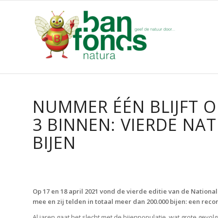
NUMMER ÉÉN BLIJFT 
3 BINNEN: VIERDE NA
BIJEN
Op 17 en 18 april 2021 vond de vierde editie van de National
mee en zij telden in totaal meer dan 200.000 bijen: een reco
Al jaren gaat het slecht met de bijenpopulatie, wat grote gev