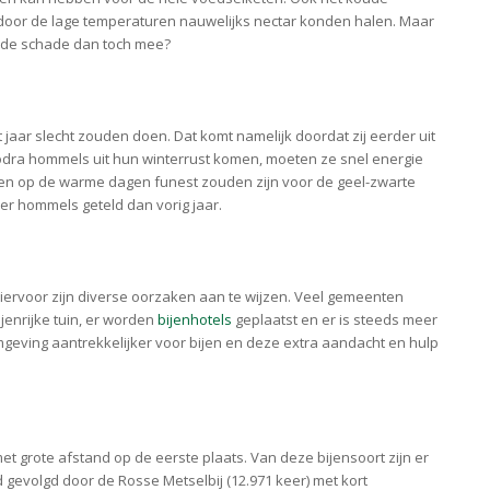
 door de lage temperaturen nauwelijks nectar konden halen. Maar
lt de schade dan toch mee?
t jaar slecht zouden doen. Dat komt namelijk doordat zij eerder uit
dra hommels uit hun winterrust komen, moeten ze snel energie
en op de warme dagen funest zouden zijn voor de geel-zwarte
meer hommels geteld dan vorig jaar.
Hiervoor zijn diverse oorzaken aan te wijzen. Veel gemeenten
enrijke tuin, er worden
bijenhotels
geplaatst en er is steeds meer
mgeving aantrekkelijker voor bijen en deze extra aandacht en hulp
met grote afstand op de eerste plaats. Van deze bijensoort zijn er
 gevolgd door de Rosse Metselbij (12.971 keer) met kort