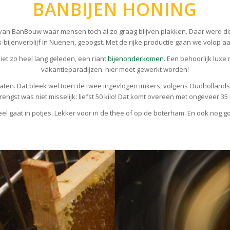
BANBIJEN HONING
ne van BanBouw waar mensen toch al zo graag blijven plakken. Daar werd 
bijenverblijf in Nuenen, geoogst. Met de rijke productie gaan we volop aa
et zo heel lang geleden, een riant
bijenonderkomen
. Een behoorlijk luxe 
vakantieparadijzen: hier moet gewerkt worden!
rlaten. Dat bleek wel toen de twee ingevlogen imkers, volgens Oudhollands
engst was niet misselijk: liefst 50 kilo! Dat komt overeen met ongeveer 35 l
el gaat in potjes. Lekker voor in de thee of op de boterham. En ook nog g